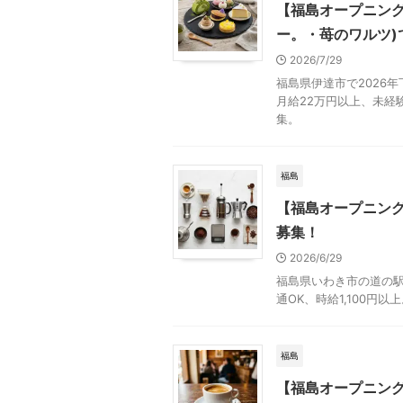
【福島オープニン
ー。・苺のワルツ)
2026/7/29
福島県伊達市で2026
月給22万円以上、未経
集。
福島
【福島オープニン
募集！
2026/6/29
福島県いわき市の道の
通OK、時給1,100円
福島
【福島オープニン