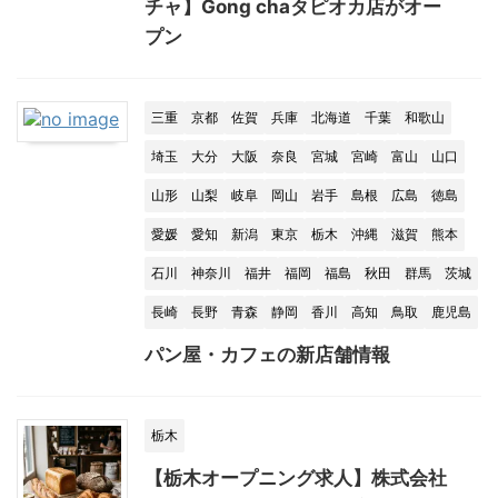
チャ】Gong chaタピオカ店がオー
プン
三重
京都
佐賀
兵庫
北海道
千葉
和歌山
埼玉
大分
大阪
奈良
宮城
宮崎
富山
山口
山形
山梨
岐阜
岡山
岩手
島根
広島
徳島
愛媛
愛知
新潟
東京
栃木
沖縄
滋賀
熊本
石川
神奈川
福井
福岡
福島
秋田
群馬
茨城
長崎
長野
青森
静岡
香川
高知
鳥取
鹿児島
パン屋・カフェの新店舗情報
栃木
【栃木オープニング求人】株式会社