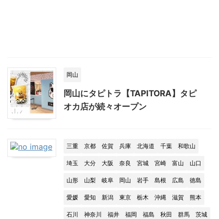
岡山
岡山にタピトラ【TAPITORA】タピ
オカ店が続々オープン
三重
京都
佐賀
兵庫
北海道
千葉
和歌山
埼玉
大分
大阪
奈良
宮城
宮崎
富山
山口
山形
山梨
岐阜
岡山
岩手
島根
広島
徳島
愛媛
愛知
新潟
東京
栃木
沖縄
滋賀
熊本
石川
神奈川
福井
福岡
福島
秋田
群馬
茨城