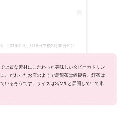
投稿
-
2019年 9月月18日午後2時39分PDT
ジで上質な素材にこだわった美味しいタピオカドリン
材にこだわったお店のようで烏龍茶は鉄観音、紅茶は
ているそうです。サイズはS/M/Lと展開していて氷
。