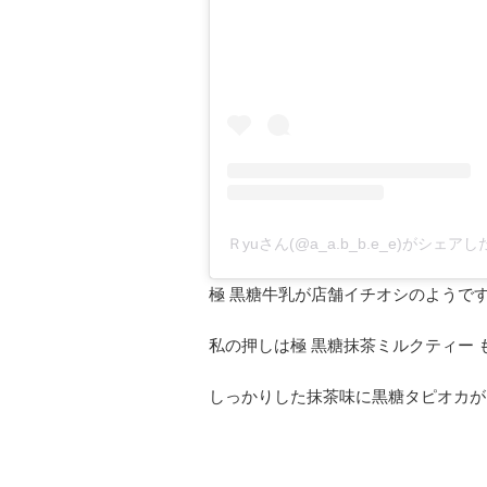
Ｒyuさん(@a_a.b_b.e_e)がシェア
極 黒糖牛乳が店舗イチオシのようで
私の押しは極 黒糖抹茶ミルクティー
しっかりした抹茶味に黒糖タピオカが