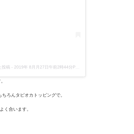
した投稿
-
2019年 8月月27日午前2時44分PDT
す。
 もちろんタピオカトッピングで。
よく合います。