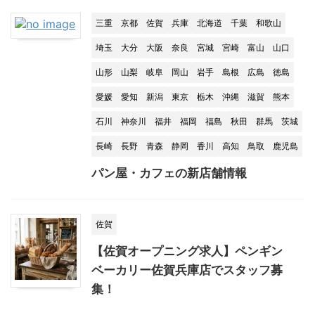
三重
京都
佐賀
兵庫
北海道
千葉
和歌山
埼玉
大分
大阪
奈良
宮城
宮崎
富山
山口
山形
山梨
岐阜
岡山
岩手
島根
広島
徳島
愛媛
愛知
新潟
東京
栃木
沖縄
滋賀
熊本
石川
神奈川
福井
福岡
福島
秋田
群馬
茨城
長崎
長野
青森
静岡
香川
高知
鳥取
鹿児島
パン屋・カフェの新店舗情報
佐賀
【佐賀オープニング求人】ペンギン
ベーカリー佐賀兵庫店でスタッフ募
集！