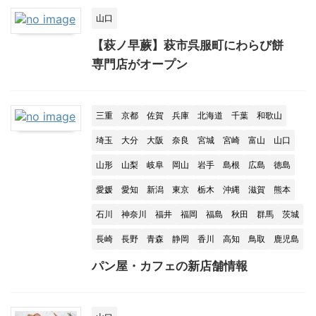
山口
【萩ノ早蕨】萩市呉服町にわらび餅
専門店がオープン
三重
京都
佐賀
兵庫
北海道
千葉
和歌山
埼玉
大分
大阪
奈良
宮城
宮崎
富山
山口
山形
山梨
岐阜
岡山
岩手
島根
広島
徳島
愛媛
愛知
新潟
東京
栃木
沖縄
滋賀
熊本
石川
神奈川
福井
福岡
福島
秋田
群馬
茨城
長崎
長野
青森
静岡
香川
高知
鳥取
鹿児島
パン屋・カフェの新店舗情報