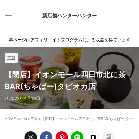
新店舗ハンターハンター
本ページはアフィリエイトプログラムによる収益を得ています
三重
【閉店】イオンモール四日市北に茶
BAR(ちゃばー)タピオカ店
2022年4月19日
HOME
>
area
>
三重
>
【閉店】イオンモール四日市北に茶BAR(ちゃばー)タピオ