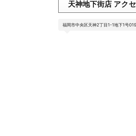
天神地下街
店 アク
福岡市中央区天神2丁目1-1地下1号01