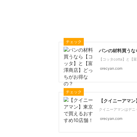
チェック
パンの材料買うな
【コッタcotta】と【富
orecyan.com
チェック
【クイニーアマン
クイニーアマンはデニッ
orecyan.com