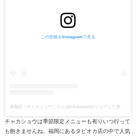
この投稿をInstagramで見る
茶咖匠（チャカショウ）さん(@chakasho)がシェアした投稿
-
20
チャカショウは季節限定メニューも有りいつ行って
も飽きませんね。福岡にあるタピオカ店の中で人気