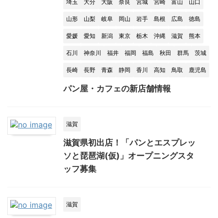
埼玉
大分
大阪
奈良
宮城
宮崎
富山
山口
山形
山梨
岐阜
岡山
岩手
島根
広島
徳島
愛媛
愛知
新潟
東京
栃木
沖縄
滋賀
熊本
石川
神奈川
福井
福岡
福島
秋田
群馬
茨城
長崎
長野
青森
静岡
香川
高知
鳥取
鹿児島
パン屋・カフェの新店舗情報
滋賀
滋賀県初出店！「パンとエスプレッ
ソと琵琶湖(仮)」オープニングスタ
ッフ募集
滋賀