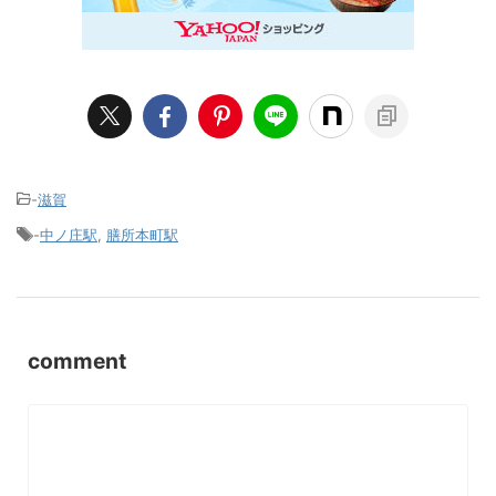
-
滋賀
-
中ノ庄駅
,
膳所本町駅
comment