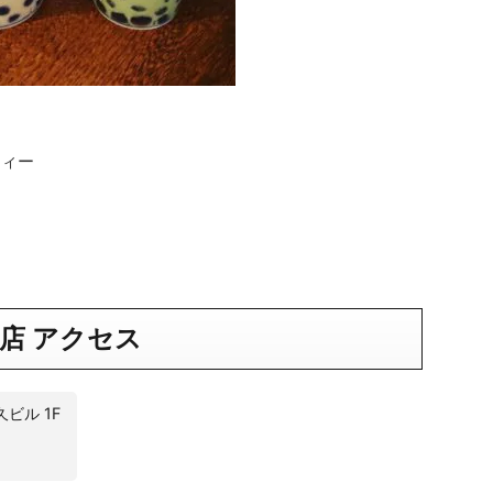
ティー
店 アクセス
久ビル 1F