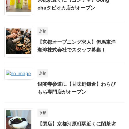
京都駅近くに【ゴンチャ】Gong
chaタピオカ店がオープン
京都
【京都オープニング求人】但馬東洋
珈琲株式会社でスタッフ募集！
京都
銀閣寺参道に【甘味処鎌倉】わらび
もち専門店がオープン
京都
【閉店】京都河原町駅近くに閑茶坊