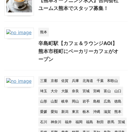
【熊本オープニング求人】合同会社
ユームス熊本でスタッフ募集！
熊本
辛島町駅【カフェ＆ラウンジAOI】
熊本市桜町にベーカリーカフェがオ
ープン
三重
京都
佐賀
兵庫
北海道
千葉
和歌山
埼玉
大分
大阪
奈良
宮城
宮崎
富山
山口
山形
山梨
岐阜
岡山
岩手
島根
広島
徳島
愛媛
愛知
新潟
東京
栃木
沖縄
滋賀
熊本
石川
神奈川
福井
福岡
福島
秋田
群馬
茨城