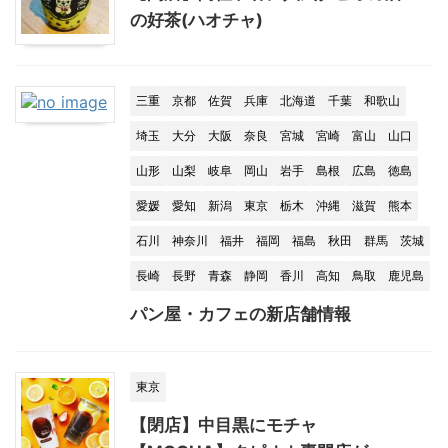
の好茶(ハオチャ)
三重
京都
佐賀
兵庫
北海道
千葉
和歌山
埼玉
大分
大阪
奈良
宮城
宮崎
富山
山口
山形
山梨
岐阜
岡山
岩手
島根
広島
徳島
愛媛
愛知
新潟
東京
栃木
沖縄
滋賀
熊本
石川
神奈川
福井
福岡
福島
秋田
群馬
茨城
長崎
長野
青森
静岡
香川
高知
鳥取
鹿児島
パン屋・カフェの新店舗情報
東京
【閉店】中目黒にモチャ