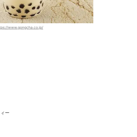
tps://www.gongcha.co.jp/
ティー