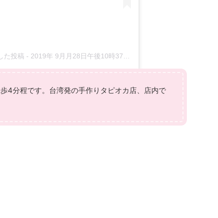
ェアした投稿
-
2019年 9月月28日午後10時37分PDT
歩4分程です。台湾発の手作りタピオカ店、店内で