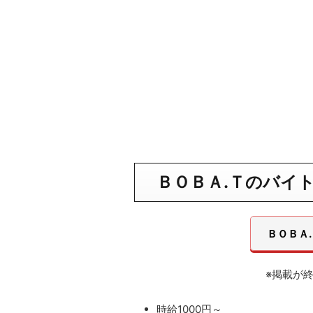
ＢＯＢＡ.Ｔのバイ
ＢＯＢＡ
※掲載が
時給1000円～