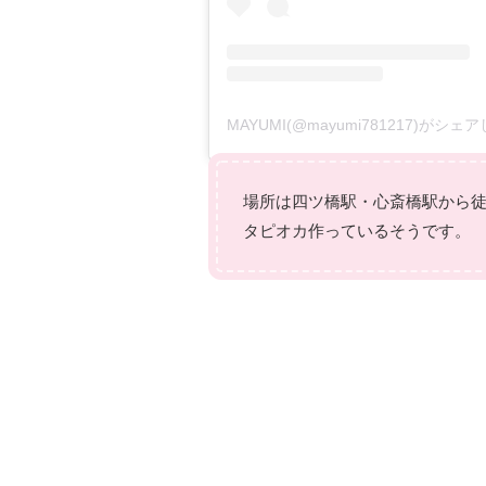
MAYUMI(@mayumi781217)がシ
場所は四ツ橋駅・心斎橋駅から徒
タピオカ作っているそうです。