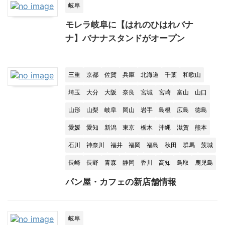
岐阜
モレラ岐阜に【はれのひはれバナ
ナ】バナナスタンドがオープン
三重
京都
佐賀
兵庫
北海道
千葉
和歌山
埼玉
大分
大阪
奈良
宮城
宮崎
富山
山口
山形
山梨
岐阜
岡山
岩手
島根
広島
徳島
愛媛
愛知
新潟
東京
栃木
沖縄
滋賀
熊本
石川
神奈川
福井
福岡
福島
秋田
群馬
茨城
長崎
長野
青森
静岡
香川
高知
鳥取
鹿児島
パン屋・カフェの新店舗情報
岐阜